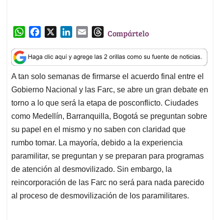
W
F
X
L
E
T
Compártelo
h
a
i
m
h
a
c
n
a
r
t
e
k
i
e
A tan solo semanas de firmarse el acuerdo final entre el
s
b
e
l
a
Gobierno Nacional y las Farc, se abre un gran debate en
A
o
d
d
p
o
I
s
torno a lo que será la etapa de posconflicto. Ciudades
p
k
n
como Medellín, Barranquilla, Bogotá se preguntan sobre
su papel en el mismo y no saben con claridad que
rumbo tomar. La mayoría, debido a la experiencia
paramilitar, se preguntan y se preparan para programas
de atención al desmovilizado. Sin embargo, la
reincorporación de las Farc no será para nada parecido
al proceso de desmovilización de los paramilitares.