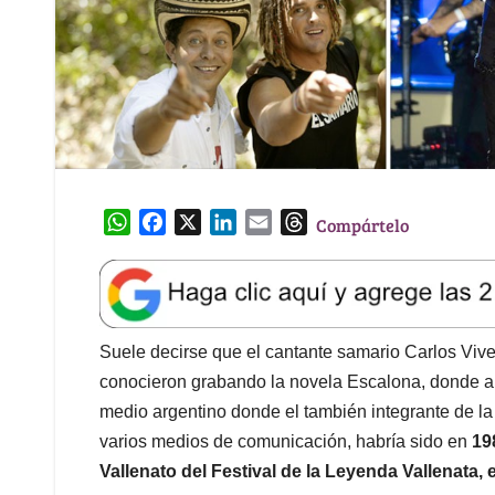
W
F
X
L
E
T
Compártelo
h
a
i
m
h
a
c
n
a
r
t
e
k
i
e
s
b
e
l
a
A
o
d
d
Suele decirse que el cantante samario Carlos Viv
p
o
I
s
conocieron grabando la novela Escalona, donde am
p
k
n
medio argentino donde el también integrante de l
varios medios de comunicación, habría sido en
19
Vallenato del Festival de la Leyenda Vallenata