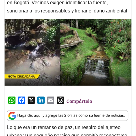
en Bogotá. Vecinos exigen identificar la fuente,
sancionar a los responsables y frenar el daño ambiental
W
F
X
L
E
T
Compártelo
h
a
i
m
h
a
c
n
a
r
t
e
k
i
e
Lo que era un remanso de paz, un respiro del ajetreo
s
b
e
l
a
urbano y un pequeño paraíso que permitía reconectarse