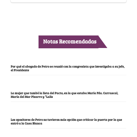
Notas Recomendadas
Por qué el abogado de Petro se reunió con la congresista que investigaba a su jefe,
el Presidente
La mujer que tumbó la lista del Pacto, en la que estaba María Fda. Carrascal,
María del Mar Pizarro y “Lalis
Los opositores de Petro no tuvieron más opción que criticar la puerta por la que
entró a la Casa Blanca