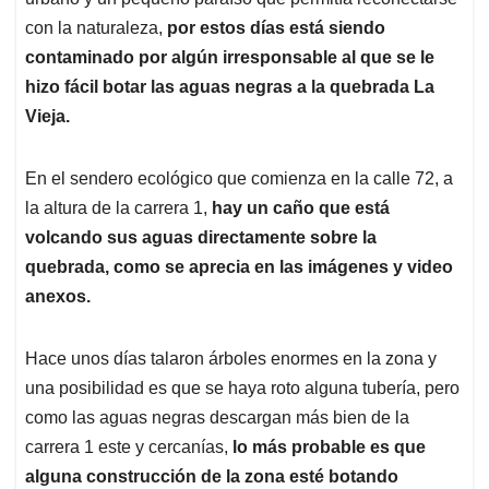
A
o
d
d
p
o
I
s
con la naturaleza,
por estos días está siendo
p
k
n
contaminado por algún irresponsable al que se le
hizo fácil botar las aguas negras a la quebrada La
Vieja.
En el sendero ecológico que comienza en la calle 72, a
la altura de la carrera 1,
hay un caño que está
volcando sus aguas directamente sobre la
quebrada, como se aprecia en las imágenes y video
anexos.
Hace unos días talaron árboles enormes en la zona y
una posibilidad es que se haya roto alguna tubería, pero
como las aguas negras descargan más bien de la
carrera 1 este y cercanías,
lo más probable es que
alguna construcción de la zona esté botando