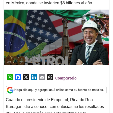
en México, donde se invierten $8 billones al año
W
F
X
L
E
T
Compártelo
h
a
i
m
h
a
c
n
a
r
t
e
k
i
e
Cuando el presidente de Ecopetrol, Ricardo Roa
s
b
e
l
a
Barragán, dio a conocer con entusiasmo los resultados
A
o
d
d