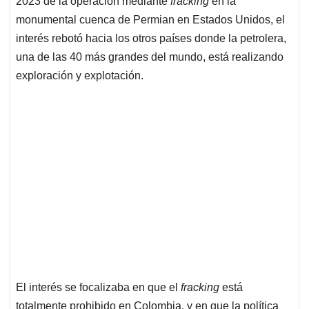
p
o
I
s
2023 de la operación mediante
fracking
en la
p
k
n
monumental cuenca de Permian en Estados Unidos, el
interés rebotó hacia los otros países donde la petrolera,
una de las 40 más grandes del mundo, está realizando
exploración y explotación.
El interés se focalizaba en que el
fracking
está
totalmente prohibido en Colombia, y en que la política