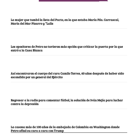
La mujer que tumbó la lista del Pacto, en la que estaba María Fda. Carrascal,
María del Mar Pizarro y “Lalis
Los opositores de Petro no tuvieron más opción que criticar la puerta por la que
entró a la Casa Blanca
Así encontraron el cuerpo del cura Camilo Torres, 60 años después de haber sido
escondido por un general del Ejército
Regresar a la radio para comentar fútbol, la solución de Iván Mejía para luchar
contra la depresión
La casona más de 100 años de la embajada de Colombia en Washington donde
Petro afinó su cara a cara con Trump