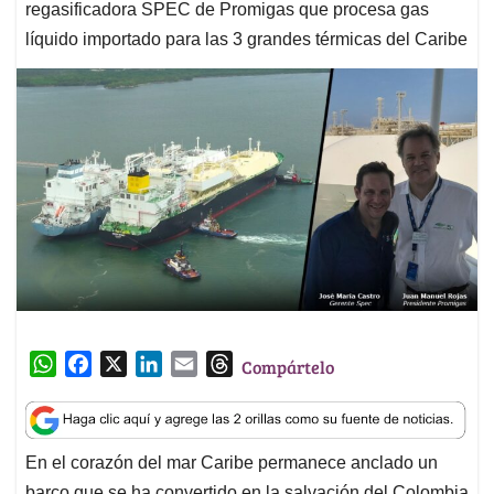
regasificadora SPEC de Promigas que procesa gas
líquido importado para las 3 grandes térmicas del Caribe
W
F
X
L
E
T
Compártelo
h
a
i
m
h
a
c
n
a
r
t
e
k
i
e
En el corazón del mar Caribe permanece anclado un
s
b
e
l
a
barco que se ha convertido en la salvación del Colombia