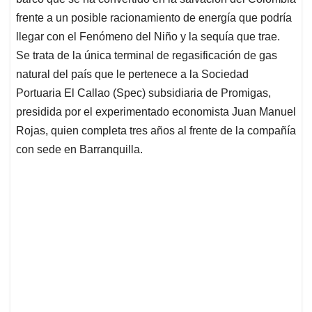
A
o
d
d
p
o
I
s
frente a un posible racionamiento de energía que podría
p
k
n
llegar con el Fenómeno del Niño y la sequía que trae.
Se trata de la única terminal de regasificación de gas
natural del país que le pertenece a la Sociedad
Portuaria El Callao (Spec) subsidiaria de Promigas,
presidida por el experimentado economista Juan Manuel
Rojas, quien completa tres años al frente de la compañía
con sede en Barranquilla.