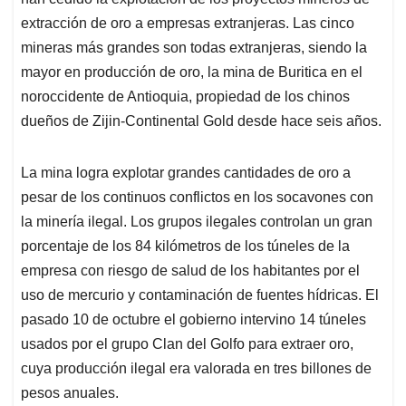
A
o
d
d
p
o
I
s
extracción de oro a empresas extranjeras. Las cinco
p
k
n
mineras más grandes son todas extranjeras, siendo la
mayor en producción de oro, la mina de Buritica en el
noroccidente de Antioquia, propiedad de los chinos
dueños de Zijin-Continental Gold desde hace seis años.
La mina logra explotar grandes cantidades de oro a
pesar de los continuos conflictos en los socavones con
la minería ilegal. Los grupos ilegales controlan un gran
porcentaje de los 84 kilómetros de los túneles de la
empresa con riesgo de salud de los habitantes por el
uso de mercurio y contaminación de fuentes hídricas. El
pasado 10 de octubre el gobierno intervino 14 túneles
usados por el grupo Clan del Golfo para extraer oro,
cuya producción ilegal era valorada en tres billones de
pesos anuales.