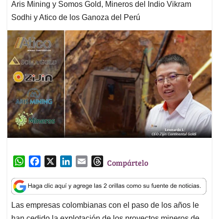
Aris Mining y Somos Gold, Mineros del Indio Vikram
Sodhi y Atico de los Ganoza del Perú
W
F
X
L
E
T
Compártelo
h
a
i
m
h
a
c
n
a
r
t
e
k
i
e
Las empresas colombianas con el paso de los años le
s
b
e
l
a
han cedido la explotación de los proyectos mineros de