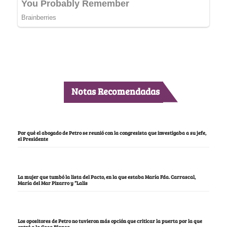
Notas Recomendadas
Por qué el abogado de Petro se reunió con la congresista que investigaba a su jefe,
el Presidente
La mujer que tumbó la lista del Pacto, en la que estaba María Fda. Carrascal,
María del Mar Pizarro y “Lalis
Los opositores de Petro no tuvieron más opción que criticar la puerta por la que
entró a la Casa Blanca