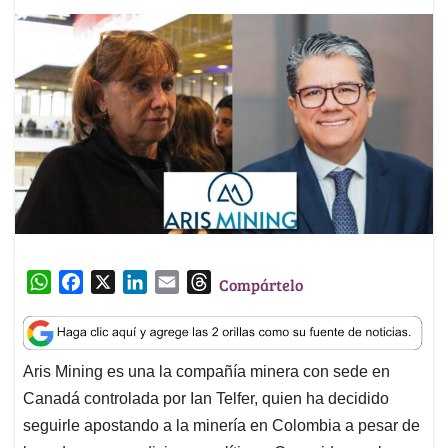
W
F
X
L
E
T
Compártelo
h
a
i
m
h
a
c
n
a
r
t
e
k
i
e
Aris Mining es una la compañía minera con sede en
s
b
e
l
a
Canadá controlada por Ian Telfer, quien ha decidido
A
o
d
d
p
o
I
s
seguirle apostando a la minería en Colombia a pesar de