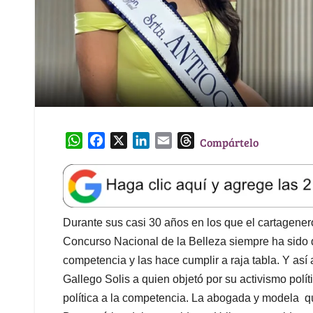
W
F
X
L
E
T
Compártelo
h
a
i
m
h
a
c
n
a
r
t
e
k
i
e
s
b
e
l
a
A
o
d
d
Durante sus casi 30 años en los que el cartagene
p
o
I
s
Concurso Nacional de la Belleza siempre ha sido d
p
k
n
competencia y las hace cumplir a raja tabla. Y así
Gallego Solis a quien objetó por su activismo polít
política a la competencia. La abogada y modela q