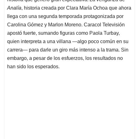
A
o
d
d
p
o
I
s
Analía
, historia creada por Clara María Ochoa que ahora
p
k
n
llega con una segunda temporada protagonizada por
Carolina Gómez y Marlon Moreno. Caracol Televisión
apostó fuerte, sumando figuras como Paola Turbay,
quien interpreta a una villana —algo poco común en su
carrera— para darle un giro más intenso a la trama. Sin
embargo, a pesar de los esfuerzos, los resultados no
han sido los esperados.