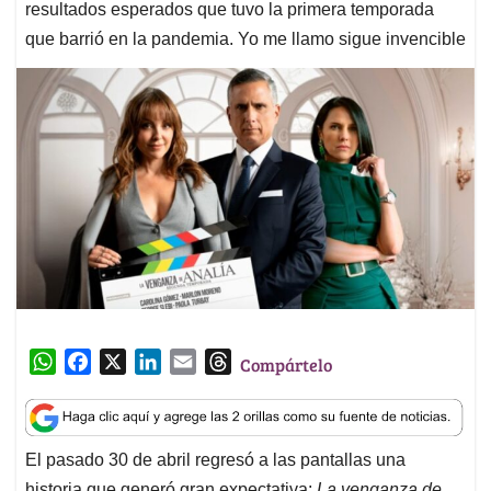
resultados esperados que tuvo la primera temporada
que barrió en la pandemia. Yo me llamo sigue invencible
W
F
X
L
E
T
Compártelo
h
a
i
m
h
a
c
n
a
r
t
e
k
i
e
El pasado 30 de abril regresó a las pantallas una
s
b
e
l
a
historia que generó gran expectativa:
La venganza de