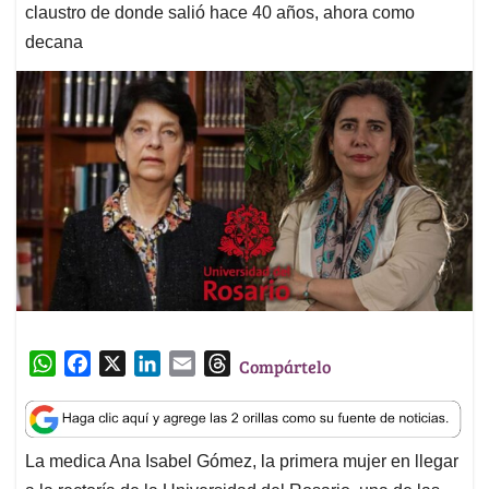
claustro de donde salió hace 40 años, ahora como
decana
W
F
X
L
E
T
Compártelo
h
a
i
m
h
a
c
n
a
r
t
e
k
i
e
La medica Ana Isabel Gómez, la primera mujer en llegar
s
b
e
l
a