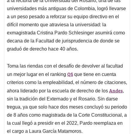
a la rectoría de la Universidad del Rosario, una de las
A
o
d
d
p
o
I
s
universidades más antiguas de Colombia, logró llevarse
p
k
n
a un peso pesado a reforzar su equipo directivo en el
difícil momento que atraviesa la universidad: la
exmagistrada Cristina Pardo Schlesinger asumirá como
decana de la Facultad de jurisprudencia de donde se
graduó de derecho hace 40 años.
Toma las riendas con el desafío de devolver al facultad
QS
un mejor lugar en el ranking
que tiene en cuenta
criterios como la empleabilidad, el número de citaciones,
Andes
ahora liderado por la escuela de derecho de los
,
sin la tradición del Externado y el Rosario. Sin darse
tregua, ya que solo hace dos meses concluyó su periodo
de 8 años como magistrada de la Corte Constitucional, a
la cual llegó a presidir en el 2022, Pardo reemplaza en
el cargo a Laura García Matamoros.