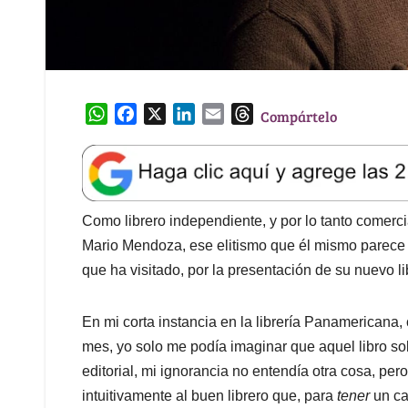
W
F
X
L
E
T
Compártelo
h
a
i
m
h
a
c
n
a
r
t
e
k
i
e
s
b
e
l
a
A
o
d
d
Como librero independiente, y por lo tanto comercia
p
o
I
s
Mario Mendoza, ese elitismo que él mismo parece “
p
k
n
que ha visitado, por la presentación de su nuevo li
En mi corta instancia en la librería Panamericana,
mes, yo solo me podía imaginar que aquel libro so
editorial, mi ignorancia no entendía otra cosa, pero
intuitivamente al buen librero que, para
tener
un cat