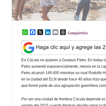
W
F
X
L
E
T
Compártelo
h
a
i
m
h
a
c
n
a
r
t
e
k
i
e
s
b
e
l
a
A
o
d
d
En Cúcuta no quieren a Gustavo Petro. En todas l
p
o
I
s
Petro aumentó exponencialmente, menos en la cap
p
k
n
Petro alcanzó 149.400 mientras su rival Rodolfo H
en la ciudad del ELN desde hace 40 años hizo qu
que formó parte de una agrupación guerrillera com
Por ser una ciudad de frontera Cúcuta depende 
agosto del 2015 cuando Maduro decide cerrar la f