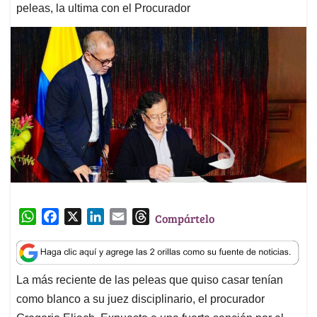
peleas, la ultima con el Procurador
W
F
X
L
E
T
Compártelo
h
a
i
m
h
a
c
n
a
r
t
e
k
i
e
La más reciente de las peleas que quiso casar tenían
s
b
e
l
a
como blanco a su juez disciplinario, el procurador
A
o
d
d