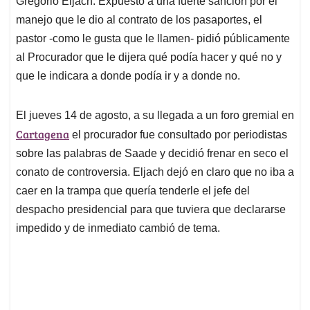
p
o
I
s
Gregorio Eljach. Expuesto a una fuerte sanción por el
p
k
n
manejo que le dio al contrato de los pasaportes, el
pastor -como le gusta que le llamen- pidió públicamente
al Procurador que le dijera qué podía hacer y qué no y
que le indicara a donde podía ir y a donde no.
El jueves 14 de agosto, a su llegada a un foro gremial en
Cartagena
el procurador fue consultado por periodistas
sobre las palabras de Saade y decidió frenar en seco el
conato de controversia. Eljach dejó en claro que no iba a
caer en la trampa que quería tenderle el jefe del
despacho presidencial para que tuviera que declararse
impedido y de inmediato cambió de tema.