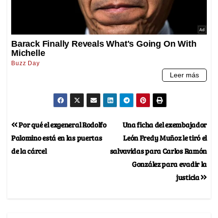
Por qué el exgeneral Rodolfo
Una ficha del exembajador
Palomino está en las puertas
León Fredy Muñoz le tiró el
de la cárcel
salvavidas para Carlos Ramón
González para evadir la
justicia