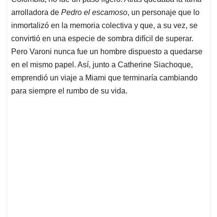
A
o
d
d
p
o
I
s
arrolladora de
Pedro el escamoso
, un personaje que lo
p
k
n
inmortalizó en la memoria colectiva y que, a su vez, se
convirtió en una especie de sombra difícil de superar.
Pero Varoni nunca fue un hombre dispuesto a quedarse
en el mismo papel. Así, junto a Catherine Siachoque,
emprendió un viaje a Miami que terminaría cambiando
para siempre el rumbo de su vida.