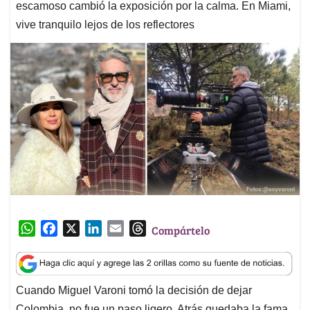
escamoso cambió la exposición por la calma. En Miami,
vive tranquilo lejos de los reflectores
W
F
X
L
E
T
Compártelo
h
a
i
m
h
a
c
n
a
r
t
e
k
i
e
Cuando Miguel Varoni tomó la decisión de dejar
s
b
e
l
a
Colombia, no fue un paso ligero. Atrás quedaba la fama