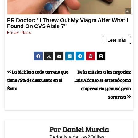
La bicicleta todo terreno que
De la música a los negocios:
tiene 75% de descuento en el
Luis Alfonso se estrenó como
Éxito
empresario y causó gran
sorpresa
Por
Daniel Murcia
Periodista de Las2Orillas,