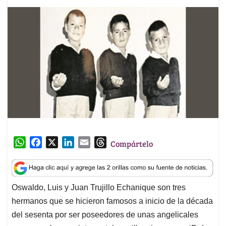
W
F
X
L
E
T
Compártelo
h
a
i
m
h
a
c
n
a
r
t
e
k
i
e
Oswaldo, Luis y Juan Trujillo Echanique son tres
s
b
e
l
a
hermanos que se hicieron famosos a inicio de la década
A
o
d
d
p
o
I
s
del sesenta por ser poseedores de unas angelicales