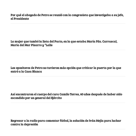
Por qué el abogado de Petro se reunió con la congresista que investigaba a su jefe,
el Presidente
La mujer que tumbó la lista del Pacto, en la que estaba María Fda. Carrascal,
María del Mar Pizarro y “Lalis
Los opositores de Petro no tuvieron más opción que criticar la puerta por la que
entró a la Casa Blanca
Así encontraron el cuerpo del cura Camilo Torres, 60 años después de haber sido
escondido por un general del Ejército
Regresar a la radio para comentar fútbol, la solución de Iván Mejía para luchar
contra la depresión