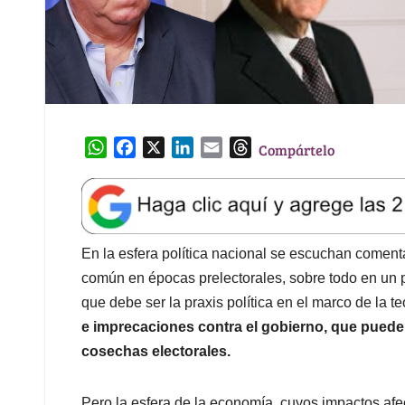
W
F
X
L
E
T
Compártelo
h
a
i
m
h
a
c
n
a
r
t
e
k
i
e
s
b
e
l
a
A
o
d
d
En la esfera política nacional se escuchan comentar
p
o
I
s
común en épocas prelectorales, sobre todo en un p
p
k
n
que debe ser la praxis política en el marco de la te
e imprecaciones contra el gobierno, que pueden
cosechas electorales.
Pero la esfera de la economía, cuyos impactos afec