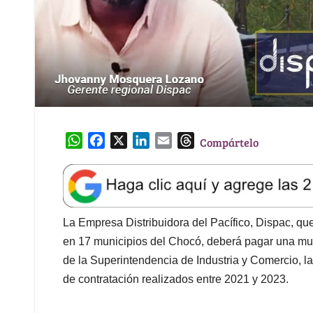
W
F
X
L
E
T
Compártelo
h
a
i
m
h
a
c
n
a
r
t
e
k
i
e
s
b
e
l
a
A
o
d
d
La Empresa Distribuidora del Pacífico, Dispac, que
p
o
I
s
en 17 municipios del Chocó, deberá pagar una mul
p
k
n
de la Superintendencia de Industria y Comercio, 
de contratación realizados entre 2021 y 2023.