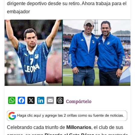
dirigente deportivo desde su retiro. Ahora trabaja para el
embajador
W
F
X
L
E
T
Compártelo
h
a
i
m
h
a
c
n
a
r
t
e
k
i
e
Celebrando cada triunfo de
Millonarios
, el club de sus
s
b
e
l
a