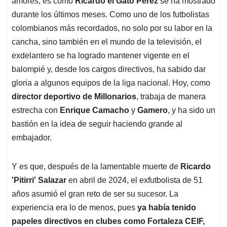
amores, es como
Ricardo el Gato Pérez
se ha mostrado
A
o
d
d
p
o
I
s
durante los últimos meses. Como uno de los futbolistas
p
k
n
colombianos más recordados, no solo por su labor en la
cancha, sino también en el mundo de la televisión, el
exdelantero se ha logrado mantener vigente en el
balompié y, desde los cargos directivos, ha sabido dar
gloria a algunos equipos de la liga nacional. Hoy, como
director deportivo de Millonarios
, trabaja de manera
estrecha con
Enrique Camacho
y
Gamero
, y ha sido un
bastión en la idea de seguir haciendo grande al
embajador.
Y es que, después de la lamentable muerte de
Ricardo
'Pitirri' Salazar
en abril de 2024, el exfutbolista de 51
años asumió el gran reto de ser su sucesor. La
experiencia era lo de menos, pues
ya había tenido
papeles directivos en clubes como Fortaleza CEIF,