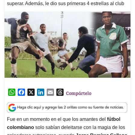
superar. Además, le dio sus primeras 4 estrellas al club
W
F
X
L
E
T
Compártelo
h
a
i
m
h
a
c
n
a
r
t
e
k
i
e
Fue en un momento en el que los amantes del
fútbol
s
b
e
l
a
colombiano
solo sabían deleitarse con la magia de los
A
o
d
d