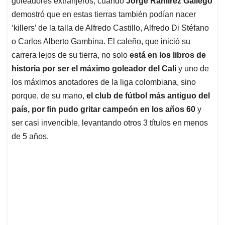
p
o
I
s
goleadores extranjeros, cuando
Jorge Ramírez Gallego
p
k
n
demostró que en estas tierras también podían nacer
‘killers’ de la talla de Alfredo Castillo, Alfredo Di Stéfano
o Carlos Alberto Gambina. El caleño, que inició su
carrera lejos de su tierra, no solo
está en los libros de
historia por ser el máximo goleador del Cali
y uno de
los máximos anotadores de la liga colombiana, sino
porque, de su mano,
el club de fútbol más antiguo del
país, por fin pudo gritar campeón en los años 60
y
ser casi invencible, levantando otros 3 títulos en menos
de 5 años.