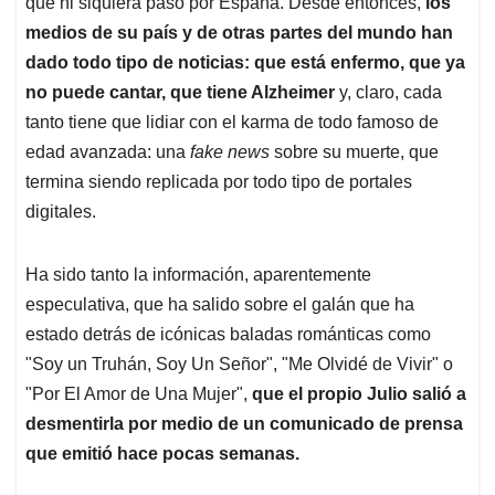
p
o
I
s
que ni siquiera pasó por España. Desde entonces,
los
p
k
n
medios de su país y de otras partes del mundo han
dado todo tipo de noticias: que está enfermo, que ya
no puede cantar, que tiene Alzheimer
y, claro, cada
tanto tiene que lidiar con el karma de todo famoso de
edad avanzada: una
fake news
sobre su muerte, que
termina siendo replicada por todo tipo de portales
digitales.
Ha sido tanto la información, aparentemente
especulativa, que ha salido sobre el galán que ha
estado detrás de icónicas baladas románticas como
"Soy un Truhán, Soy Un Señor", "Me Olvidé de Vivir" o
"Por El Amor de Una Mujer",
que el propio Julio salió a
desmentirla por medio de un comunicado de prensa
que emitió hace pocas semanas.