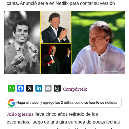
canta. Anunció serie en Netflix para contar su versión
W
F
X
L
E
T
Compártelo
h
a
i
m
h
a
c
n
a
r
t
e
k
i
e
Julio Iglesias
lleva cinco años retirado de los
s
b
e
l
a
A
o
d
d
escenarios, luego de una gira europea de pocas fechas