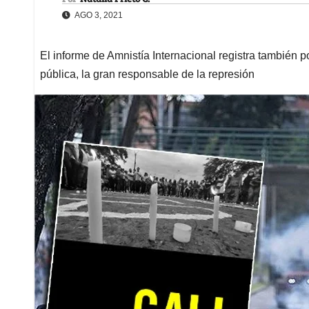
AGO 3, 2021
El informe de Amnistía Internacional registra también 
pública, la gran responsable de la represión