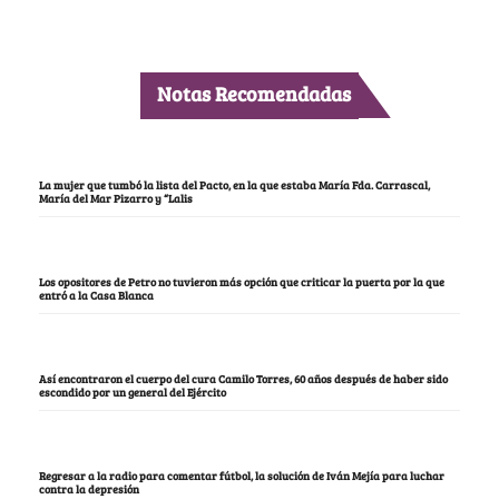
Notas Recomendadas
La mujer que tumbó la lista del Pacto, en la que estaba María Fda. Carrascal,
María del Mar Pizarro y “Lalis
Los opositores de Petro no tuvieron más opción que criticar la puerta por la que
entró a la Casa Blanca
Así encontraron el cuerpo del cura Camilo Torres, 60 años después de haber sido
escondido por un general del Ejército
Regresar a la radio para comentar fútbol, la solución de Iván Mejía para luchar
contra la depresión