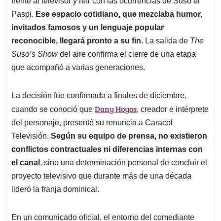
p
o
I
s
frente al televisor y reír con las ocurrencias de Suso el
p
k
n
Paspi.
Ese espacio cotidiano, que mezclaba humor,
invitados famosos y un lenguaje popular
reconocible, llegará pronto a su fin.
La salida de
The
Suso’s Show
del aire confirma el cierre de una etapa
que acompañó a varias generaciones.
La decisión fue confirmada a finales de diciembre,
Dany Hoyos
cuando se conoció que
, creador e intérprete
del personaje, presentó su renuncia a Caracol
Televisión.
Según su equipo de prensa, no existieron
conflictos contractuales ni diferencias internas con
el canal
, sino una determinación personal de concluir el
proyecto televisivo que durante más de una década
lideró la franja dominical.
En un comunicado oficial, el entorno del comediante