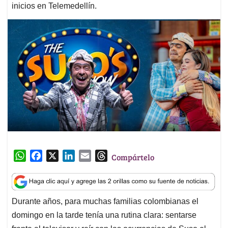
inicios en Telemedellín.
W
F
X
L
E
T
Compártelo
h
a
i
m
h
a
c
n
a
r
t
e
k
i
e
Durante años, para muchas familias colombianas el
s
b
e
l
a
domingo en la tarde tenía una rutina clara: sentarse
A
o
d
d