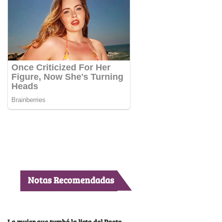
Notas Recomendadas
La mujer que tumbó la lista del Pacto,