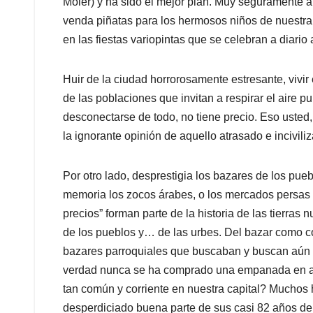
Moler) y ha sido el mejor plan. Muy seguramente a
venda piñatas para los hermosos niños de nuestra
en las fiestas variopintas que se celebran a diario a
Huir de la ciudad horrorosamente estresante, vivir
de las poblaciones que invitan a respirar el aire p
desconectarse de todo, no tiene precio. Eso usted,
la ignorante opinión de aquello atrasado e incivilizad
Por otro lado, desprestigia los bazares de los pue
memoria los zocos árabes, o los mercados persas e
precios” forman parte de la historia de las tierras 
de los pueblos y… de las urbes. Del bazar como 
bazares parroquiales que buscaban y buscan aún c
verdad nunca se ha comprado una empanada en alg
tan común y corriente en nuestra capital? Mucho
desperdiciado buena parte de sus casi 82 años de