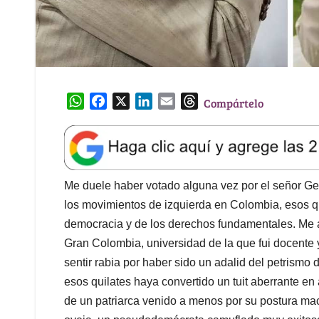
W
F
X
L
E
T
Compártelo
h
a
i
m
h
a
c
n
a
r
t
e
k
i
e
s
b
e
l
a
A
o
d
d
Me duele haber votado alguna vez por el señor G
p
o
I
s
los movimientos de izquierda en Colombia, esos q
p
k
n
democracia y de los derechos fundamentales. Me a
Gran Colombia, universidad de la que fui docente 
sentir rabia por haber sido un adalid del petrism
esos quilates haya convertido un tuit aberrante e
de un patriarca venido a menos por su postura mach