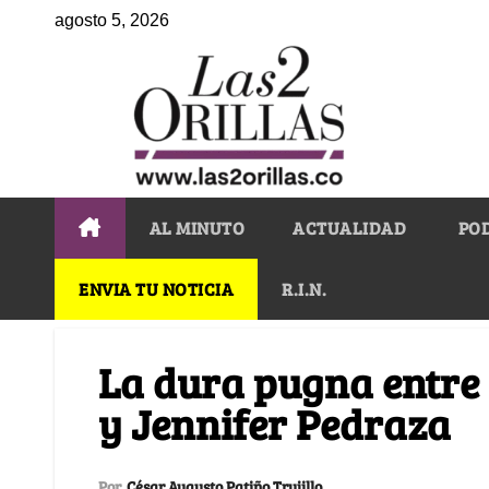
agosto 5, 2026
AL MINUTO
ACTUALIDAD
PO
ENVIA TU NOTICIA
R.I.N.
La dura pugna entre
y Jennifer Pedraza
Por
César Augusto Patiño Trujillo