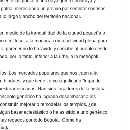
llí en esas poblaciones haya quien construya y
 patria, mereciendo un premio por sembrar sonrisas
 lo largo y ancho del territorio nacional.
 en medio de la tranquilidad de la ciudad pequeña o
uro e incluso, a la modorra como actividad plena para
 al parecer no lo ha vivido y concibe al pueblo desde
o, por lo tanto, inferior a la urbe, a la metrópoli.
blos. Los mercados populares que nos traen a la
 hindúes, y que tiene como significado “lugar de
nuestroamericanas. Han sido forjadores de la historia
concepto genérico ha logrado desembocar a los
onstruir, mejorar o remodelar los templos, ¿de
ún bazar eclesiástico o ha asistido a uno genérico
s hay regados por todo Bogotá. Cómo ha
 vida.