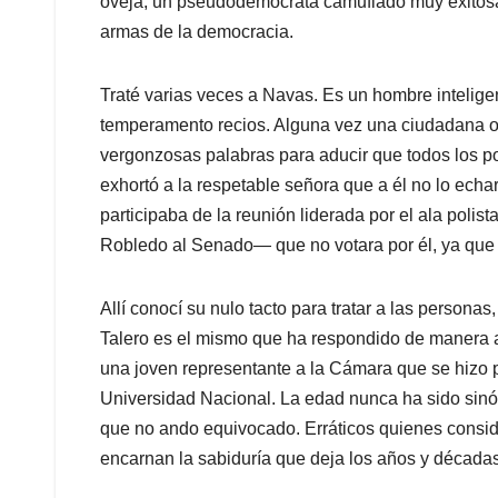
oveja, un pseudodemócrata camuflado muy exitos
armas de la democracia.
Traté varias veces a Navas. Es un hombre inteligen
temperamento recios. Alguna vez una ciudadana opo
vergonzosas palabras para aducir que todos los pol
exhortó a la respetable señora que a él no lo echa
participaba de la reunión liderada por el ala pol
Robledo al Senado— que no votara por él, ya que
Allí conocí su nulo tacto para tratar a las person
Talero es el mismo que ha respondido de manera at
una joven representante a la Cámara que se hizo 
Universidad Nacional. La edad nunca ha sido sin
que no ando equivocado. Erráticos quienes conside
encarnan la sabiduría que deja los años y décadas