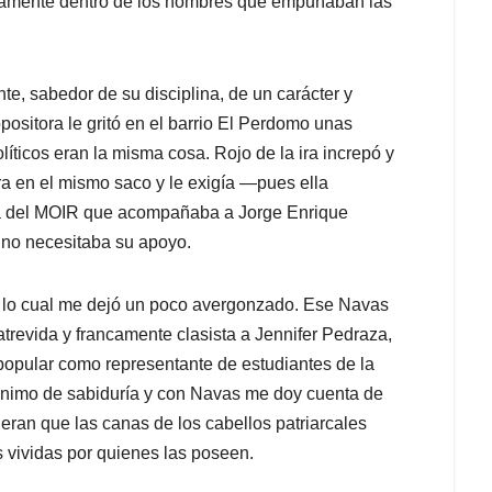
amente dentro de los nombres que empuñaban las
te, sabedor de su disciplina, de un carácter y
sitora le gritó en el barrio El Perdomo unas
íticos eran la misma cosa. Rojo de la ira increpó y
ra en el mismo saco y le exigía —pues ella
ista del MOIR que acompañaba a Jorge Enrique
 no necesitaba su apoyo.
as, lo cual me dejó un poco avergonzado. Ese Navas
revida y francamente clasista a Jennifer Pedraza,
popular como representante de estudiantes de la
ónimo de sabiduría y con Navas me doy cuenta de
ran que las canas de los cabellos patriarcales
 vividas por quienes las poseen.