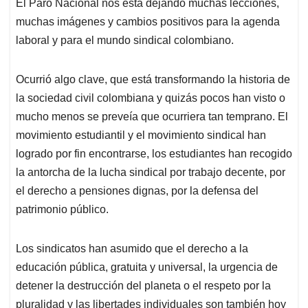
El Paro Nacional nos está dejando muchas lecciones,
s
b
e
l
a
muchas imágenes y cambios positivos para la agenda
A
o
d
d
p
o
I
s
laboral y para el mundo sindical colombiano.
p
k
n
Ocurrió algo clave, que está transformando la historia de
la sociedad civil colombiana y quizás pocos han visto o
mucho menos se preveía que ocurriera tan temprano. El
movimiento estudiantil y el movimiento sindical han
logrado por fin encontrarse, los estudiantes han recogido
la antorcha de la lucha sindical por trabajo decente, por
el derecho a pensiones dignas, por la defensa del
patrimonio público.
Los sindicatos han asumido que el derecho a la
educación pública, gratuita y universal, la urgencia de
detener la destrucción del planeta o el respeto por la
pluralidad y las libertades individuales son también hoy