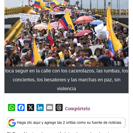
toca seguir en la calle con los cacerolazos, las rumbas, los
conciertos, los besatones y las marchas en paz, sin
violencia
W
F
X
L
E
T
Compártelo
h
a
i
m
h
a
c
n
a
r
t
e
k
i
e