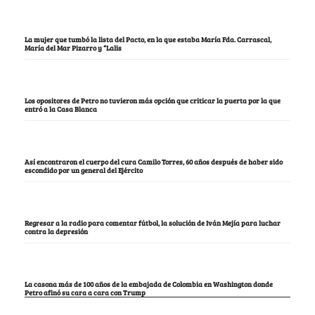
La mujer que tumbó la lista del Pacto, en la que estaba María Fda. Carrascal,
María del Mar Pizarro y “Lalis
Los opositores de Petro no tuvieron más opción que criticar la puerta por la que
entró a la Casa Blanca
Así encontraron el cuerpo del cura Camilo Torres, 60 años después de haber sido
escondido por un general del Ejército
Regresar a la radio para comentar fútbol, la solución de Iván Mejía para luchar
contra la depresión
La casona más de 100 años de la embajada de Colombia en Washington donde
Petro afinó su cara a cara con Trump