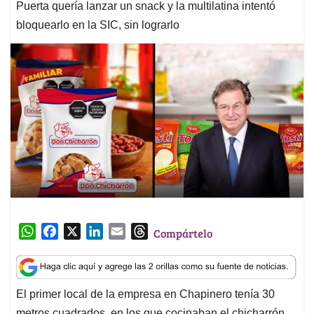
Puerta quería lanzar un snack y la multilatina intentó
bloquearlo en la SIC, sin lograrlo
W
F
X
L
E
T
Compártelo
h
a
i
m
h
a
c
n
a
r
t
e
k
i
e
El primer local de la empresa en Chapinero tenía 30
s
b
e
l
a
metros cuadrados, en los que cocinaban el chicharrón