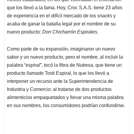
A
o
d
d
p
o
I
s
que los llevó a la fama. Hoy, Croc S.A.S. tiene 23 años
p
k
n
de experiencia en el difícil mercado de los
snacks
y
acaba de ganar la batalla legal por el nombre de su
nuevo producto:
Don Chicharrón Espirales.
Como parte de su expansión, imaginaron un nuevo
sabor y un nuevo producto, pero el nombre, al incluir la
palabra “
espiral
”, tocó la fibra de Nutresa, que tiene un
producto llamado Tosti Espiral, lo que los llevó a
interponer un recurso ante la Superintendencia de
Industria y Comercio: al tratarse de dos productos
alimenticios empaquetados y llevar una misma palabra
en sus nombres, los consumidores podrían confundirse.