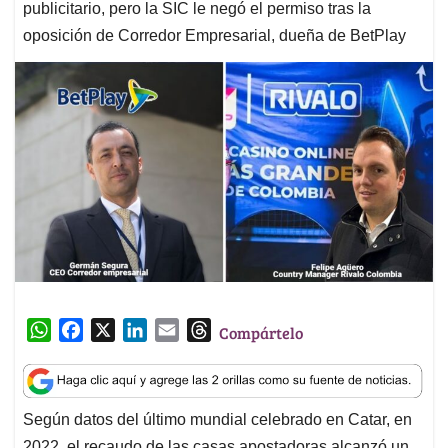
publicitario, pero la SIC le negó el permiso tras la
oposición de Corredor Empresarial, dueña de BetPlay
W
F
X
L
E
T
Compártelo
h
a
i
m
h
a
c
n
a
r
t
e
k
i
e
Según datos del último mundial celebrado en Catar, en
s
b
e
l
a
2022, el recaudo de las casas apostadoras alcanzó un