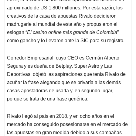
A
o
d
d
p
o
I
s
aproximado de US 1.800 millones. Por esta razón, los
p
k
n
creativos de la casa de apuestas Rivalo decidieron
madrugarle al mundial de este año y propusieron el
eslogan “
El casino online más grande de Colombia
”
como gancho y lo llevaron ante la SIC para su registro.
Corredor Empresarial, cuyo CEO es Germán Alberto
Segura y es dueña de Betplay, Super Astro y Las
Deportivas, objetó las aspiraciones que tenía Rivalo de
acuñar la frase alegando que se privaría a las demás
casas apostadoras de usarla y, en segundo lugar,
porque se trata de una frase genérica.
Rivalo llegó al país en 2018, y en ocho años en el
mercado ha conseguido posesionarse en el mercado de
las apuestas en gran medida debido a sus campañas