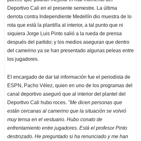
A
o
d
d
p
o
I
s
Deportivo Cali en el presente semestre. La última
p
k
n
derrota contra Independiente Medellín dio muestra de lo
rota que está la plantilla al interior, a tal punto que ni
siquiera Jorge Luis Pinto salió a la rueda de prensa
después del partido; y los medios aseguran que dentro
del camerino ya se han presentado algunas peleas entre
los jugadores.
El encargado de dar tal información fue el periodista de
ESPN, Pacho Vélez, quien en uno de los programas del
canal deportivo aseguró que al interior del plantel del
Deportivo Cali hubo roces.
"Me dicen personas que
están cercanas al camerino que la situación se volvió
muy tensa en el vestuario. Hubo conato de
enfrentamiento entre jugadores. Está el profesor Pinto
destrozado. He preguntado si ha renunciado y me han