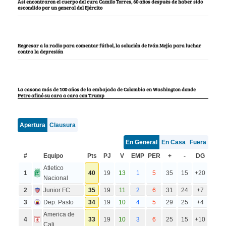
Así encontraron el cuerpo del cura Camilo Torres, 60 años después de haber sido
escondido por un general del Ejército
Regresar a la radio para comentar fútbol, la solución de Iván Mejía para luchar
contra la depresión
La casona más de 100 años de la embajada de Colombia en Washington donde
Petro afinó su cara a cara con Trump
Apertura
Clausura
En General
En Casa
Fuera
#
Equipo
Pts
PJ
V
EMP
PER
+
-
DG
Atletico
1
40
19
13
1
5
35
15
+20
Nacional
2
Junior FC
35
19
11
2
6
31
24
+7
3
Dep. Pasto
34
19
10
4
5
29
25
+4
America de
4
33
19
10
3
6
25
15
+10
Cali