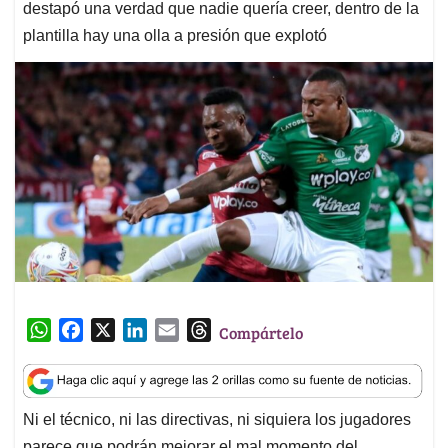
destapó una verdad que nadie quería creer, dentro de la
plantilla hay una olla a presión que explotó
W
F
X
L
E
T
Compártelo
h
a
i
m
h
a
c
n
a
r
t
e
k
i
e
Ni el técnico, ni las directivas, ni siquiera los jugadores
s
b
e
l
a
parece que podrán mejorar el mal momento del