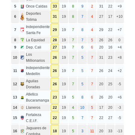
5
Once Caldas
33
19
8
9
2
31
22
+9
Deportes
6
31
19
8
7
4
27
17
+10
Tolima
Independiente
7
29
19
7
8
4
29
22
+7
Santa Fe
8
La Equidad
28
19
7
7
5
26
26
0
9
Dep. Cali
27
19
7
6
6
20
16
+4
Los
10
26
19
7
5
7
31
23
+8
Millionarios
Independiente
11
26
19
7
5
7
26
24
+2
Medellin
Aguilas
12
26
19
7
5
7
20
25
-5
Doradas
Atletico
13
23
19
5
8
6
26
20
+6
Bucaramanga
14
Llaneros
22
19
4
10
5
17
20
-3
Fortaleza
15
22
19
5
7
7
22
27
-5
C.E.I.F.
Jaguares de
16
18
19
5
3
11
20
33
-13
Cordoba