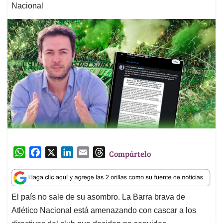
Nacional
W
F
X
L
E
T
Compártelo
h
a
i
m
h
a
c
n
a
r
t
e
k
i
e
El país no sale de su asombro. La Barra brava de
s
b
e
l
a
Atlético Nacional está amenazando con cascar a los
A
o
d
d