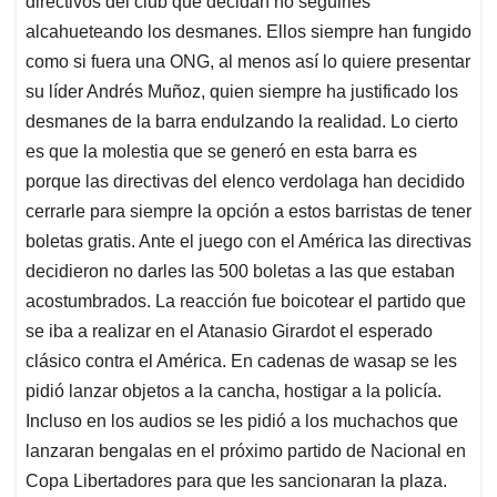
p
o
I
s
directivos del club que decidan no seguirles
p
k
n
alcahueteando los desmanes. Ellos siempre han fungido
como si fuera una ONG, al menos así lo quiere presentar
su líder Andrés Muñoz, quien siempre ha justificado los
desmanes de la barra endulzando la realidad. Lo cierto
es que la molestia que se generó en esta barra es
porque las directivas del elenco verdolaga han decidido
cerrarle para siempre la opción a estos barristas de tener
boletas gratis. Ante el juego con el América las directivas
decidieron no darles las 500 boletas a las que estaban
acostumbrados. La reacción fue boicotear el partido que
se iba a realizar en el Atanasio Girardot el esperado
clásico contra el América. En cadenas de wasap se les
pidió lanzar objetos a la cancha, hostigar a la policía.
Incluso en los audios se les pidió a los muchachos que
lanzaran bengalas en el próximo partido de Nacional en
Copa Libertadores para que les sancionaran la plaza.