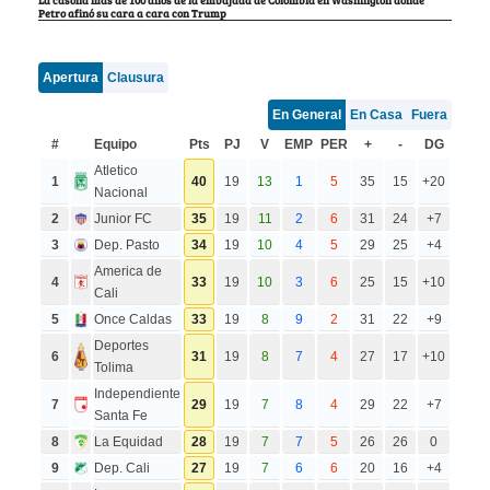
La casona más de 100 años de la embajada de Colombia en Washington donde
Petro afinó su cara a cara con Trump
Apertura
Clausura
En General
En Casa
Fuera
#
Equipo
Pts
PJ
V
EMP
PER
+
-
DG
Atletico
1
40
19
13
1
5
35
15
+20
Nacional
2
Junior FC
35
19
11
2
6
31
24
+7
3
Dep. Pasto
34
19
10
4
5
29
25
+4
America de
4
33
19
10
3
6
25
15
+10
Cali
5
Once Caldas
33
19
8
9
2
31
22
+9
Deportes
6
31
19
8
7
4
27
17
+10
Tolima
Independiente
7
29
19
7
8
4
29
22
+7
Santa Fe
8
La Equidad
28
19
7
7
5
26
26
0
9
Dep. Cali
27
19
7
6
6
20
16
+4