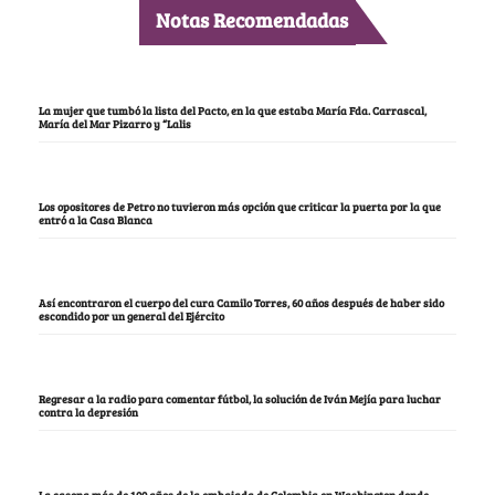
Notas Recomendadas
La mujer que tumbó la lista del Pacto, en la que estaba María Fda. Carrascal,
María del Mar Pizarro y “Lalis
Los opositores de Petro no tuvieron más opción que criticar la puerta por la que
entró a la Casa Blanca
Así encontraron el cuerpo del cura Camilo Torres, 60 años después de haber sido
escondido por un general del Ejército
Regresar a la radio para comentar fútbol, la solución de Iván Mejía para luchar
contra la depresión