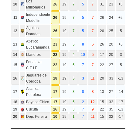
Los
10
26
19
7
5
7
31
23
+8
Millionarios
Independiente
11
26
19
7
5
7
26
24
+2
Medellin
Aguilas
12
26
19
7
5
7
20
25
-5
Doradas
Atletico
13
23
19
5
8
6
26
20
+6
Bucaramanga
14
Llaneros
22
19
4
10
5
17
20
-3
Fortaleza
15
22
19
5
7
7
22
27
-5
C.E.I.F.
Jaguares de
16
18
19
5
3
11
20
33
-13
Cordoba
Alianza
17
17
19
3
8
8
13
27
-14
Petrolera
18
Boyaca Chico
17
19
5
2
12
15
32
-17
19
Cucuta
16
19
3
7
9
22
35
-13
20
Dep. Pereira
10
19
1
7
11
15
32
-17