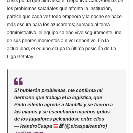
crisis por la que atraviesa el Deportivo Cali. Además de
A
o
d
d
p
o
I
s
los problemas salariales que afronta la institución,
p
k
n
parece que cada vez todo empeora y la noche se hace
más oscura para los azucareros; sumado al tema
administrativo, el equipo caleño vive seguramente uno
de sus peores momentos a nivel deportivo. En la
actualidad, el equipo ocupa la última posición de La
Liga Betplay.
Si hubierón problemas, me confirma mi
hermano que trabaja el la logistica, que
Pinto intento agredir a Mantilla y se fueron a
las manos y se escucharón muchos gritos
de los jugadores peleandose entre ellos
— leandroCaspa
👹
(@elcaspaleandro)