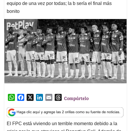
equipo de una vez por todas; la b sería el final más
bonito
W
F
X
L
E
T
Compártelo
h
a
i
m
h
a
c
n
a
r
t
e
k
i
e
El FPC está viviendo un terrible momento debido a la
s
b
e
l
a