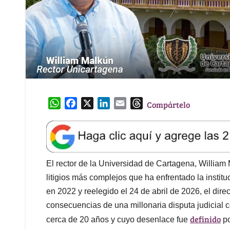
W
F
X
L
E
T
Compártelo
h
a
i
m
h
a
c
n
a
r
t
e
k
i
e
s
b
e
l
a
A
o
d
d
El rector de la Universidad de Cartagena, William 
p
o
I
s
litigios más complejos que ha enfrentado la instit
p
k
n
en 2022 y reelegido el 24 de abril de 2026, el dire
consecuencias de una millonaria disputa judicial 
definido
cerca de 20 años y cuyo desenlace fue
po