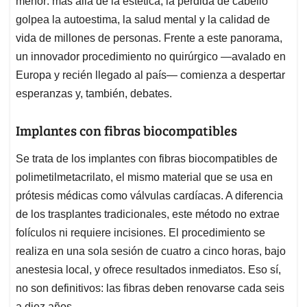
p
o
I
s
menor: más allá de la estética, la pérdida de cabello
p
k
n
golpea la autoestima, la salud mental y la calidad de
vida de millones de personas. Frente a este panorama,
un innovador procedimiento no quirúrgico —avalado en
Europa y recién llegado al país— comienza a despertar
esperanzas y, también, debates.
Implantes con fibras biocompatibles
Se trata de los implantes con fibras biocompatibles de
polimetilmetacrilato, el mismo material que se usa en
prótesis médicas como válvulas cardíacas. A diferencia
de los trasplantes tradicionales, este método no extrae
folículos ni requiere incisiones. El procedimiento se
realiza en una sola sesión de cuatro a cinco horas, bajo
anestesia local, y ofrece resultados inmediatos. Eso sí,
no son definitivos: las fibras deben renovarse cada seis
a diez años.