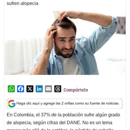
sufren alopecia
W
F
X
L
E
T
Compártelo
h
a
i
m
h
a
c
n
a
r
t
e
k
i
e
En Colombia, el 37% de la población sufre algún grado
s
b
e
l
a
de alopecia, según cifras del DANE. No es un tema
A
o
d
d