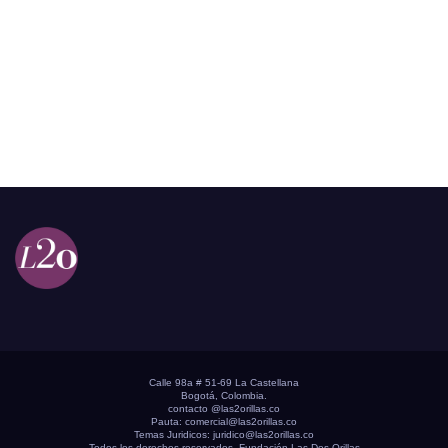
Calle 98a # 51-69 La Castellana
Bogotá, Colombia.
contacto @las2orillas.co
Pauta:
comercial@las2orillas.co
Temas Juridicos:
juridico@las2orillas.co
Todos los derechos reservados. Fundación Las Dos Orillas