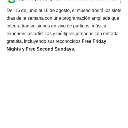
s
b
e
l
a
A
o
d
d
Del 16 de junio al 18 de agosto, el museo abrirá los siete
p
o
I
s
días de la semana con una programación ampliada que
p
k
n
integra transmisiones en vivo de partidos, música,
experiencias artísticas y múltiples jornadas con entrada
gratuita, incluyendo sus reconocidos
Free Friday
Nights y Free Second Sundays
.