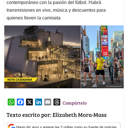
contemporáneo con la pasión del fútbol. Habrá
transmisiones en vivo, música y descuentos para
quienes lleven la camiseta
W
F
X
L
E
T
Compártelo
h
a
i
m
h
Texto escrito por: Elizabeth Mora-Mass
a
c
n
a
r
t
e
k
i
e