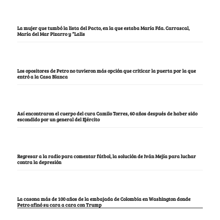
La mujer que tumbó la lista del Pacto, en la que estaba María Fda. Carrascal,
María del Mar Pizarro y “Lalis
Los opositores de Petro no tuvieron más opción que criticar la puerta por la que
entró a la Casa Blanca
Así encontraron el cuerpo del cura Camilo Torres, 60 años después de haber sido
escondido por un general del Ejército
Regresar a la radio para comentar fútbol, la solución de Iván Mejía para luchar
contra la depresión
La casona más de 100 años de la embajada de Colombia en Washington donde
Petro afinó su cara a cara con Trump