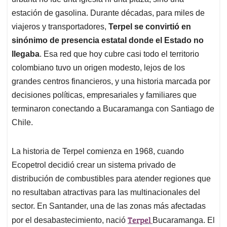
A
o
d
d
p
o
I
s
estación de gasolina. Durante décadas, para miles de
p
k
n
viajeros y transportadores,
Terpel se convirtió en
sinónimo de presencia estatal donde el Estado no
llegaba
. Esa red que hoy cubre casi todo el territorio
colombiano tuvo un origen modesto, lejos de los
grandes centros financieros, y una historia marcada por
decisiones políticas, empresariales y familiares que
terminaron conectando a Bucaramanga con Santiago de
Chile.
La historia de Terpel comienza en 1968, cuando
Ecopetrol decidió crear un sistema privado de
distribución de combustibles para atender regiones que
no resultaban atractivas para las multinacionales del
sector. En Santander, una de las zonas más afectadas
Terpel
por el desabastecimiento, nació
Bucaramanga. El