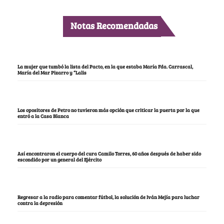
Notas Recomendadas
La mujer que tumbó la lista del Pacto, en la que estaba María Fda. Carrascal,
María del Mar Pizarro y “Lalis
Los opositores de Petro no tuvieron más opción que criticar la puerta por la que
entró a la Casa Blanca
Así encontraron el cuerpo del cura Camilo Torres, 60 años después de haber sido
escondido por un general del Ejército
Regresar a la radio para comentar fútbol, la solución de Iván Mejía para luchar
contra la depresión