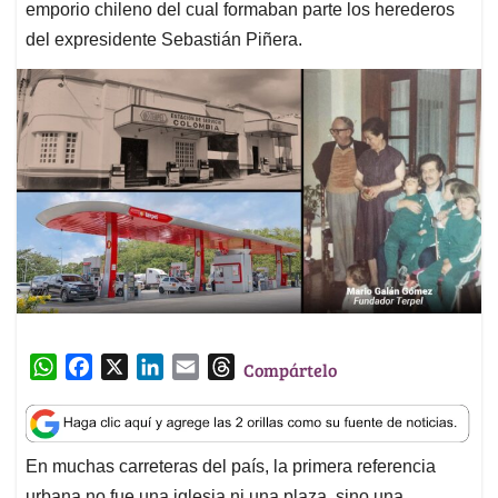
emporio chileno del cual formaban parte los herederos
del expresidente Sebastián Piñera.
W
F
X
L
E
T
Compártelo
h
a
i
m
h
a
c
n
a
r
t
e
k
i
e
En muchas carreteras del país, la primera referencia
s
b
e
l
a
urbana no fue una iglesia ni una plaza, sino una