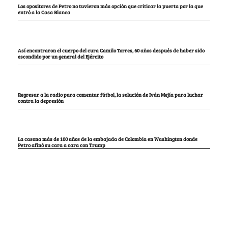
Los opositores de Petro no tuvieron más opción que criticar la puerta por la que
entró a la Casa Blanca
Así encontraron el cuerpo del cura Camilo Torres, 60 años después de haber sido
escondido por un general del Ejército
Regresar a la radio para comentar fútbol, la solución de Iván Mejía para luchar
contra la depresión
La casona más de 100 años de la embajada de Colombia en Washington donde
Petro afinó su cara a cara con Trump