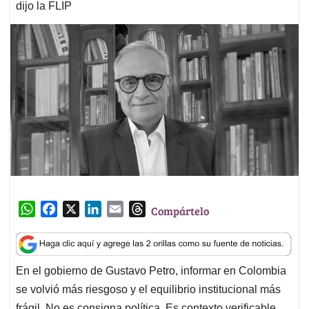
dijo la FLIP
W
F
X
L
E
T
Compártelo
h
a
i
m
h
a
c
n
a
r
t
e
k
i
e
En el gobierno de Gustavo Petro, informar en Colombia
s
b
e
l
a
se volvió más riesgoso y el equilibrio institucional más
A
o
d
d
p
o
I
s
frágil. No es consigna política. Es contexto verificable.