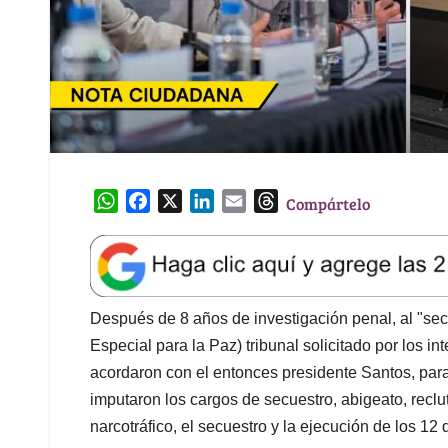
W
F
X
L
E
T
Compártelo
h
a
i
m
h
a
c
n
a
r
t
e
k
i
e
s
b
e
l
a
A
o
d
d
Después de 8 años de investigación penal, al "sec
p
o
I
s
Especial para la Paz) tribunal solicitado por los i
p
k
n
acordaron con el entonces presidente Santos, para
imputaron los cargos de secuestro, abigeato, recl
narcotráfico, el secuestro y la ejecución de los 12 