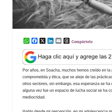
W
F
X
L
E
T
Compártelo
h
a
i
m
h
a
c
n
a
r
t
e
k
i
e
s
b
e
l
a
A
o
d
d
Por años, en Soacha, muchos hemos creído en la po
p
o
I
s
comprometida y ética, que se aleje de las prácticas
p
k
n
otros sectores, sin embargo, esa esperanza se ha 
alguna vez fue un espacio de lucha social se ha co
mediocridad.
Hablo desde mi percepción, en mi adolescencia m