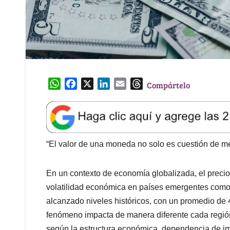
W
F
X
L
E
T
Compártelo
h
a
i
m
h
a
c
n
a
r
t
e
k
i
e
s
b
e
l
a
A
o
d
d
“El valor de una moneda no solo es cuestión de mer
p
o
I
s
p
k
n
En un contexto de economía globalizada, el precio 
volatilidad económica en países emergentes como 
alcanzado niveles históricos, con un promedio de 
fenómeno impacta de manera diferente cada regió
según la estructura económica, dependencia de imp