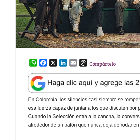
W
F
X
L
E
T
Compártelo
h
a
i
m
h
a
c
n
a
r
t
e
k
i
e
s
b
e
l
a
A
o
d
d
En Colombia, los silencios casi siempre se rompen 
p
o
I
s
esa fuerza capaz de juntar a los que discuten por po
p
k
n
Cuando la Selección entra a la cancha, la convers
alrededor de un balón que nunca deja de rodar en 