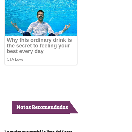
Notas Recomendadas
La mujer que tumbó la lista del Pacto,