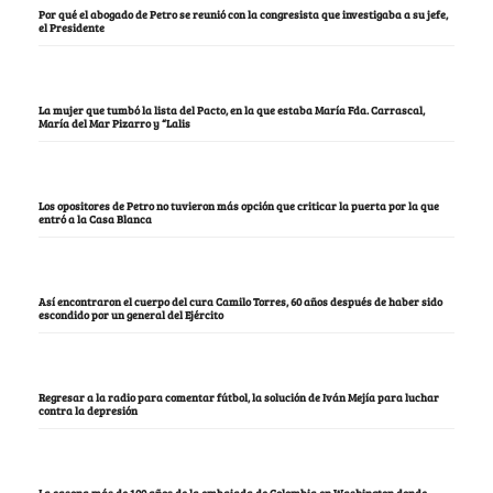
Por qué el abogado de Petro se reunió con la congresista que investigaba a su jefe,
el Presidente
La mujer que tumbó la lista del Pacto, en la que estaba María Fda. Carrascal,
María del Mar Pizarro y “Lalis
Los opositores de Petro no tuvieron más opción que criticar la puerta por la que
entró a la Casa Blanca
Así encontraron el cuerpo del cura Camilo Torres, 60 años después de haber sido
escondido por un general del Ejército
Regresar a la radio para comentar fútbol, la solución de Iván Mejía para luchar
contra la depresión
La casona más de 100 años de la embajada de Colombia en Washington donde