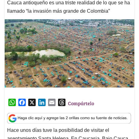
Cauca antioqueño es una triste realidad de lo que se ha
llamado “la invasión más grande de Colombia”
W
F
X
L
E
T
Compártelo
h
a
i
m
h
a
c
n
a
r
t
e
k
i
e
Hace unos días tuve la posibilidad de visitar el
s
b
e
l
a
asentamiento Santa Helena, En Caucasia, Bajo Cauca