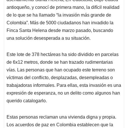
A
o
d
d
p
o
I
s
antioqueño, y conocí de primera mano, la difícil realidad
p
k
n
de lo que se ha llamado “la invasión más grande de
Colombia”. Más de 5000 ciudadanos han invadido la
Finca Santa Helena desde marzo pasado, buscando
una solución desesperada a su situación.
Este lote de 378 hectáreas ha sido dividido en parcelas
de 6x12 metros, donde se han trazado rudimentarias
vías. Las personas que han ocupado este terreno son
víctimas del conflicto, desplazadas, desempleadas o
trabajadoras informales. Para ellas, esta invasión es una
expresión de esperanza, no un delito como algunos han
querido catalogarlo.
Estas personas reclaman una vivienda digna y propia.
Los acuerdos de paz en Colombia establecen que la