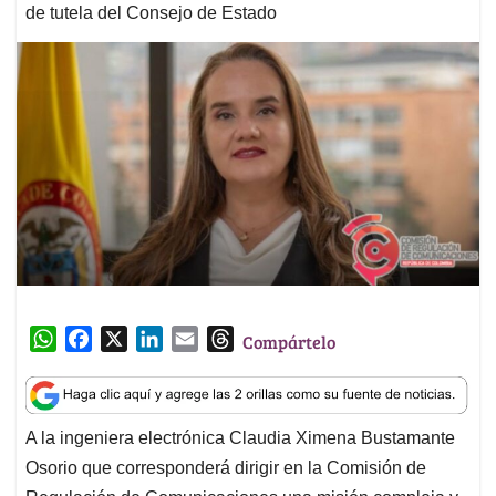
de tutela del Consejo de Estado
W
F
X
L
E
T
Compártelo
h
a
i
m
h
a
c
n
a
r
t
e
k
i
e
A la ingeniera electrónica Claudia Ximena Bustamante
s
b
e
l
a
Osorio que corresponderá dirigir en la Comisión de
A
o
d
d