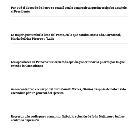
Por qué el abogado de Petro se reunió con la congresista que investigaba a su jefe,
el Presidente
La mujer que tumbó la lista del Pacto, en la que estaba María Fda. Carrascal,
María del Mar Pizarro y “Lalis
Los opositores de Petro no tuvieron más opción que criticar la puerta por la que
entró a la Casa Blanca
Así encontraron el cuerpo del cura Camilo Torres, 60 años después de haber sido
escondido por un general del Ejército
Regresar a la radio para comentar fútbol, la solución de Iván Mejía para luchar
contra la depresión