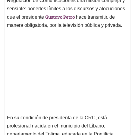
p
o
I
s
Regulación de Comunicaciones una misión compleja y
p
k
n
sensible: ponerles límites a los discursos y alocuciones
Gustavo Petro
que el presidente
hace transmitir, de
manera obligatoria, por la televisión pública y privada.
En su condición de presidenta de la CRC, está
profesional nacida en el municipio del Líbano,
departamento del Tolima, educada en la Pontificia