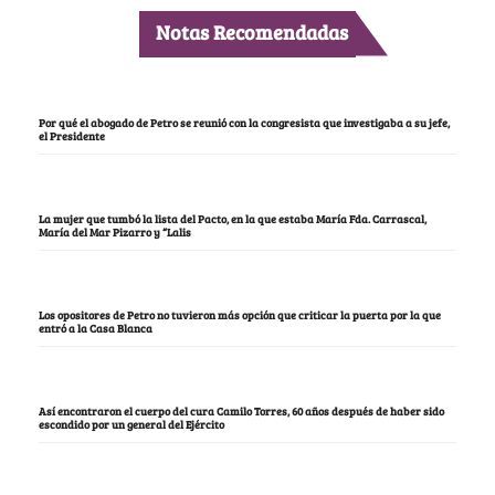
Notas Recomendadas
Por qué el abogado de Petro se reunió con la congresista que investigaba a su jefe,
el Presidente
La mujer que tumbó la lista del Pacto, en la que estaba María Fda. Carrascal,
María del Mar Pizarro y “Lalis
Los opositores de Petro no tuvieron más opción que criticar la puerta por la que
entró a la Casa Blanca
Así encontraron el cuerpo del cura Camilo Torres, 60 años después de haber sido
escondido por un general del Ejército