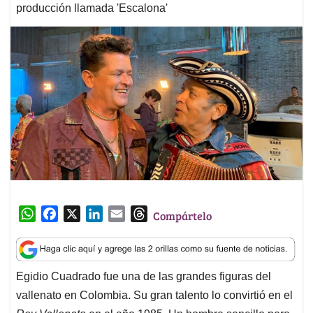
producción llamada 'Escalona'
W
F
X
L
E
T
Compártelo
h
a
i
m
h
a
c
n
a
r
t
e
k
i
e
Egidio Cuadrado fue una de las grandes figuras del
s
b
e
l
a
vallenato en Colombia. Su gran talento lo convirtió en el
A
o
d
d