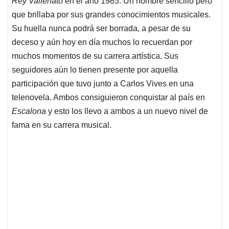
p
o
I
s
Rey Vallenato
en el año 1985. Un hombre sencillo pero
p
k
n
que brillaba por sus grandes conocimientos musicales.
Su huella nunca podrá ser borrada, a pesar de su
deceso y aún hoy en día muchos lo recuerdan por
muchos momentos de su carrera artística. Sus
seguidores aún lo tienen presente por aquella
participación que tuvo junto a Carlos Vives en una
telenovela. Ambos consiguieron conquistar al país en
Escalona
y esto los llevo a ambos a un nuevo nivel de
fama en su carrera musical.