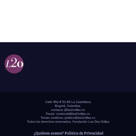
Calle 98a # 51-69 La Castellana
Bogotá, Colombia.
contacto @las2orillas.co
Pauta:
comercial@las2orillas.co
Temas Juridicos:
juridico@las2orillas.co
Todos los derechos reservados. Fundación Las Dos Orillas
¿Quiénes somos?
Política de Privacidad