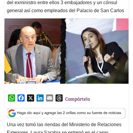
del exministro entre ellos 3 embajadores y un cónsul
general así como empleados del Palacio de San Carlos
W
F
X
L
E
T
Compártelo
h
a
i
m
h
a
c
n
a
r
t
e
k
i
e
Una vez tomó las riendas del Ministerio de Relaciones
s
b
e
l
a
Exteriores, Laura Sarabia se estrenó en el cargo