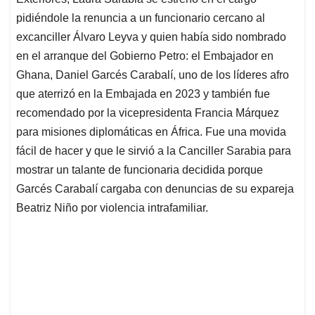
A
o
d
d
p
o
I
s
pidiéndole la renuncia a un funcionario cercano al
p
k
n
excanciller Álvaro Leyva y quien había sido nombrado
en el arranque del Gobierno Petro: el Embajador en
Ghana, Daniel Garcés Carabalí, uno de los líderes afro
que aterrizó en la Embajada en 2023 y también fue
recomendado por la vicepresidenta Francia Márquez
para misiones diplomáticas en África. Fue una movida
fácil de hacer y que le sirvió a la Canciller Sarabia para
mostrar un talante de funcionaria decidida porque
Garcés Carabalí cargaba con denuncias de su expareja
Beatriz Niño por violencia intrafamiliar.