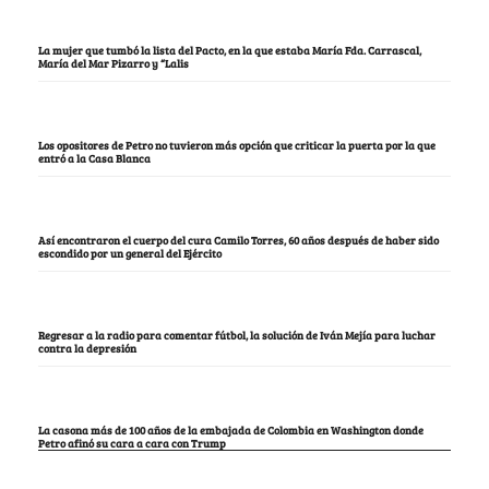
La mujer que tumbó la lista del Pacto, en la que estaba María Fda. Carrascal,
María del Mar Pizarro y “Lalis
Los opositores de Petro no tuvieron más opción que criticar la puerta por la que
entró a la Casa Blanca
Así encontraron el cuerpo del cura Camilo Torres, 60 años después de haber sido
escondido por un general del Ejército
Regresar a la radio para comentar fútbol, la solución de Iván Mejía para luchar
contra la depresión
La casona más de 100 años de la embajada de Colombia en Washington donde
Petro afinó su cara a cara con Trump