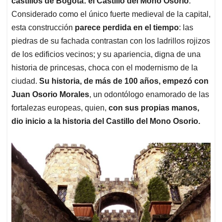
p
o
I
s
castillos de Bogotá: el Castillo del Mono Osorio
.
p
k
n
Considerado como el único fuerte medieval de la capital,
esta construcción
parece perdida en el tiempo
: las
piedras de su fachada contrastan con los ladrillos rojizos
de los edificios vecinos; y su apariencia, digna de una
historia de princesas, choca con el modernismo de la
ciudad.
Su historia, de más de 100 años, empezó con
Juan Osorio Morales
, un odontólogo enamorado de las
fortalezas europeas, quien,
con sus propias manos,
dio inicio a la historia del Castillo del Mono Osorio.