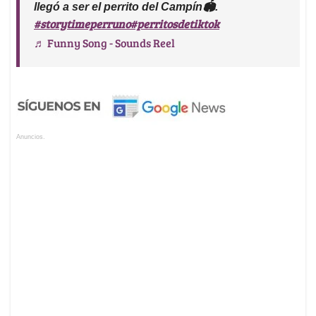
llegó a ser el perrito del Campín🏟️.
#storytimeperruno
#perritosdetiktok
♬ Funny Song - Sounds Reel
Anuncios.