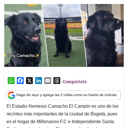
W
F
X
L
E
T
Compártelo
h
a
i
m
h
a
c
n
a
r
t
e
k
i
e
El Estadio Nemesio Camacho El Campín es uno de los
s
b
e
l
a
recintos más importantes de la ciudad de Bogotá, pues
A
o
d
d
p
o
I
s
es el hogar de Millonarios F.C e Independiente Santa