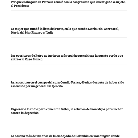
Por qué el abogado de Petro se reunió con la congresista que investigaba a su jefe,
el Presidente
La mujer que tumbó la lista del Pacto, en la que estaba María Fda. Carrascal,
María del Mar Pizarro y “Lalis
Los opositores de Petro no tuvieron más opción que criticar la puerta por la que
entró a la Casa Blanca
Así encontraron el cuerpo del cura Camilo Torres, 60 años después de haber sido
escondido por un general del Ejército
Regresar a la radio para comentar fútbol, la solución de Iván Mejía para luchar
contra la depresión
La casona más de 100 años de la embajada de Colombia en Washington donde