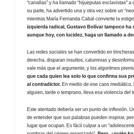
“canallas” y ha llamado “hijueputas esclavistas” a
su parte, ha advertido una y otra vez sobre un “ne
mientras María Fernanda Cabal convierte la estig
izquierda radical, Gustavo Bolívar tampoco ha 
aunque hoy, con lucidez, haga un llamado a de
Las redes sociales se han convertido en trincheras
derecha, disparan insultos, calumnias y desinforma
vale más que el argumento, y los algoritmos premi
que cada quien lea solo lo que confirma sus pr
al contradictor.
En medio de ese caos mediático, l
alguien, tarde o temprano, lleva esa violencia del te
Este atentado debería ser un punto de inflexión. Un
de entender que sus palabras pueden inspirar, pe
lugar que ocupan. Es fácil culpar a un “adolescente
sombras del crimen organizado”.
Pero, ¿quién ha