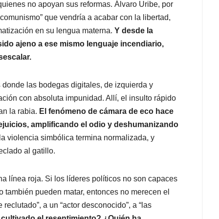
 quienes no apoyan sus reformas. Álvaro Uribe, por
ocomunismo” que vendría a acabar con la libertad,
matización en su lengua materna.
Y desde la
sido ajeno a ese mismo lenguaje incendiario,
sescalar.
 donde las bodegas digitales, de izquierda y
ción con absoluta impunidad. Allí, el insulto rápido
an la rabia.
El fenómeno de cámara de eco hace
ejuicios, amplificando el odio y deshumanizando
a violencia simbólica termina normalizada, y
clado al gatillo.
a línea roja. Si los líderes políticos no son capaces
ro también pueden matar, entonces no merecen el
 reclutado”, a un “actor desconocido”, a “las
 cultivado el resentimiento? ¿Quién ha