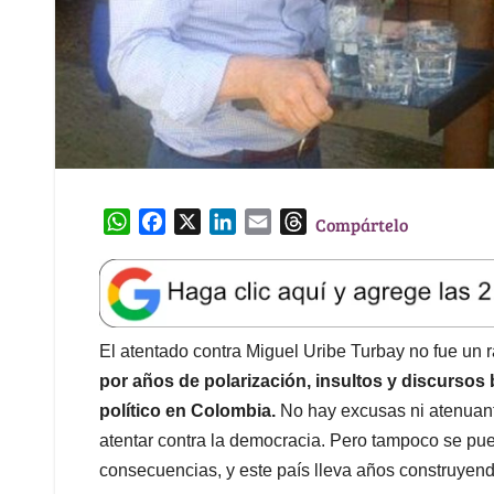
W
F
X
L
E
T
Compártelo
h
a
i
m
h
a
c
n
a
r
t
e
k
i
e
s
b
e
l
a
A
o
d
d
El atentado contra Miguel Uribe Turbay no fue un 
p
o
I
s
por años de polarización, insultos y discursos
p
k
n
político en Colombia.
No hay excusas ni atenuant
atentar contra la democracia. Pero tampoco se pue
consecuencias, y este país lleva años construyend