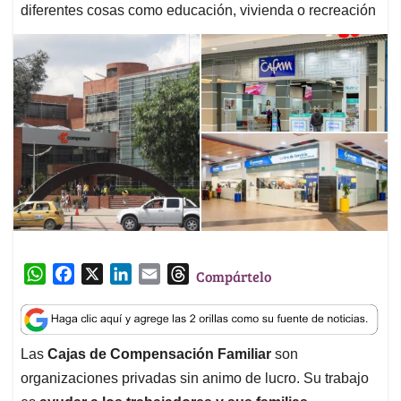
diferentes cosas como educación, vivienda o recreación
W
F
X
L
E
T
Compártelo
h
a
i
m
h
a
c
n
a
r
t
e
k
i
e
Las
Cajas de Compensación Familiar
son
s
b
e
l
a
organizaciones privadas sin animo de lucro. Su trabajo
A
o
d
d