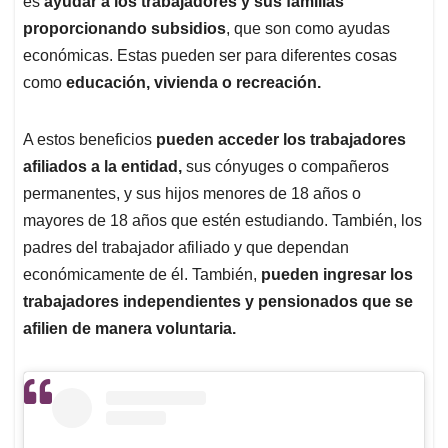
p
o
I
s
es
ayudar a los trabajadores y sus familias
p
k
n
proporcionando subsidios
, que son como ayudas
económicas. Estas pueden ser para diferentes cosas
como
educación, vivienda o recreación.
A estos beneficios
pueden acceder los trabajadores
afiliados a la entidad,
sus cónyuges o compañeros
permanentes, y sus hijos menores de 18 años o
mayores de 18 años que estén estudiando. También, los
padres del trabajador afiliado y que dependan
económicamente de él. También,
pueden ingresar los
trabajadores independientes y pensionados que se
afilien de manera voluntaria.