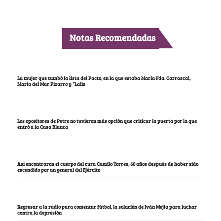
Notas Recomendadas
La mujer que tumbó la lista del Pacto, en la que estaba María Fda. Carrascal,
María del Mar Pizarro y “Lalis
Los opositores de Petro no tuvieron más opción que criticar la puerta por la que
entró a la Casa Blanca
Así encontraron el cuerpo del cura Camilo Torres, 60 años después de haber sido
escondido por un general del Ejército
Regresar a la radio para comentar fútbol, la solución de Iván Mejía para luchar
contra la depresión