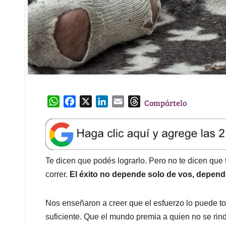
W
F
X
L
E
T
Compártelo
h
a
i
m
h
a
c
n
a
r
t
e
k
i
e
s
b
e
l
a
A
o
d
d
Te dicen que podés lograrlo. Pero no te dicen qu
p
o
I
s
correr.
El éxito no depende solo de vos, depend
p
k
n
Nos enseñaron a creer que el esfuerzo lo puede tod
suficiente. Que el mundo premia a quien no se ri