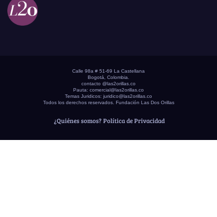
Calle 98a # 51-69 La Castellana
Bogotá, Colombia.
contacto @las2orillas.co
Pauta:
comercial@las2orillas.co
Temas Juridicos:
juridico@las2orillas.co
Todos los derechos reservados. Fundación Las Dos Orillas
¿Quiénes somos?
Política de Privacidad