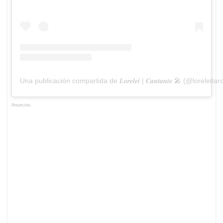
Una publicación compartida de 𝑳𝒐𝒓𝒆𝒍𝒆𝒊 | 𝑪𝒂𝒏𝒕𝒂𝒏𝒕𝒆 🎤 (@loreleitar
Anuncios.