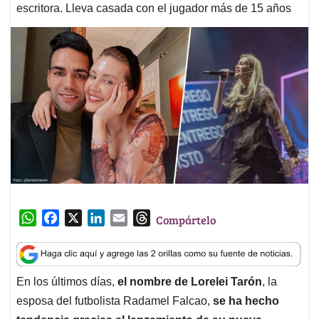
escritora. Lleva casada con el jugador más de 15 años
W
F
X
L
E
T
Compártelo
h
a
i
m
h
a
c
n
a
r
t
e
k
i
e
En los últimos días,
el nombre de Lorelei Tarón
, la
s
b
e
l
a
esposa del futbolista Radamel Falcao,
se ha hecho
A
o
d
d