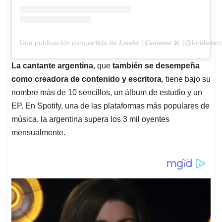
Una publicación compartida de 𝑳𝒐𝒓𝒆𝒍𝒆𝒊 | 𝑪𝒂𝒏𝒕𝒂𝒏𝒕𝒆 🎤 (@loreleitar
La cantante argentina
, que
también se desempeña
como creadora de contenido y escritora
, tiene bajo su
nombre más de 10 sencillos, un álbum de estudio y un
EP. En Spotify, una de las plataformas más populares de
música, la argentina supera los 3 mil oyentes
mensualmente.