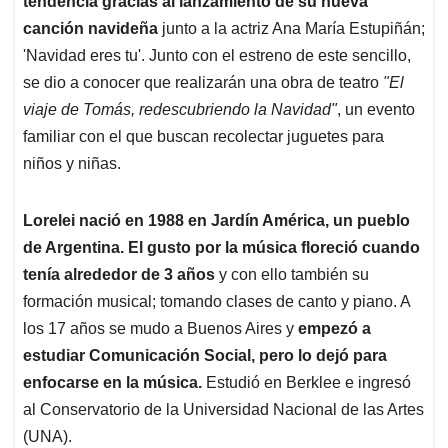
p
o
I
s
tendencia gracias al lanzamiento de su nueva
p
k
n
canción navideña
junto a la actriz Ana María Estupiñán;
'Navidad eres tu'. Junto con el estreno de este sencillo,
se dio a conocer que realizarán una obra de teatro
"El
viaje de Tomás, redescubriendo la Navidad"
, un evento
familiar con el que buscan recolectar juguetes para
niños y niñas.
Lorelei nació en 1988 en Jardín América, un pueblo
de Argentina. El gusto por la música floreció cuando
tenía alrededor de 3 años
y con ello también su
formación musical; tomando clases de canto y piano. A
los 17 años se mudo a Buenos Aires y
empezó a
estudiar Comunicación Social, pero lo dejó para
enfocarse en la música.
Estudió en Berklee e ingresó
al Conservatorio de la Universidad Nacional de las Artes
(UNA).