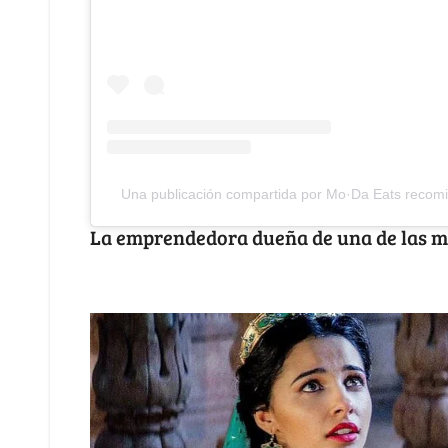
Una publicación compartida por Mo·Da Eats reco
La emprendedora dueña de una de las me