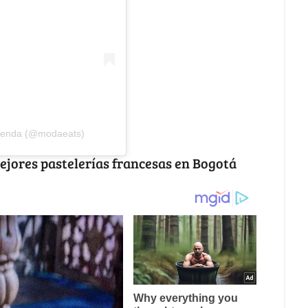
mienda (@modaeats)
jores pastelerías francesas en Bogotá