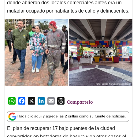
donde abrieron dos locales comerciales antes era un
muladar ocupado por habitantes de calle y delincuentes.
W
F
X
L
E
T
Compártelo
h
a
i
m
h
a
c
n
a
r
t
e
k
i
e
El plan de recuperar 17 bajo puentes de la ciudad
s
b
e
l
a
convertidos en botaderos de basura y en otros casos el