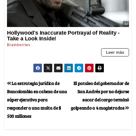
La estrategia jurídica de
El pataleo del gobernador de
Bancolombia en cabeza de una
San Andrés por no dejarse
súper ejecutiva para
sacar del cargo terminó
responder a una multa de $
golpeando a 4 magistrados
500 millones