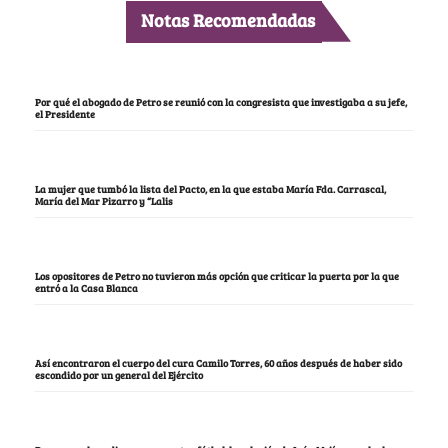
Notas Recomendadas
Por qué el abogado de Petro se reunió con la congresista que investigaba a su jefe,
el Presidente
La mujer que tumbó la lista del Pacto, en la que estaba María Fda. Carrascal,
María del Mar Pizarro y “Lalis
Los opositores de Petro no tuvieron más opción que criticar la puerta por la que
entró a la Casa Blanca
Así encontraron el cuerpo del cura Camilo Torres, 60 años después de haber sido
escondido por un general del Ejército