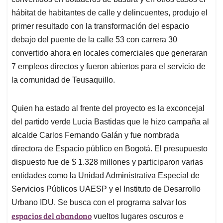
A
o
d
d
p
o
I
s
hábitat de habitantes de calle y delincuentes, produjo el
p
k
n
primer resultado con la transformación del espacio
debajo del puente de la calle 53 con carrera 30
convertido ahora en locales comerciales que generaran
7 empleos directos y fueron abiertos para el servicio de
la comunidad de Teusaquillo.
Quien ha estado al frente del proyecto es la exconcejal
del partido verde Lucia Bastidas que le hizo campaña al
alcalde Carlos Fernando Galán y fue nombrada
directora de Espacio público en Bogotá. El presupuesto
dispuesto fue de $ 1.328 millones y participaron varias
entidades como la Unidad Administrativa Especial de
Servicios Públicos UAESP y el Instituto de Desarrollo
Urbano IDU. Se busca con el programa salvar los
espacios del abandono
vueltos lugares oscuros e